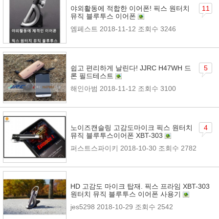
야외활동에 적합한 이어폰! 픽스 원터치
11
뮤직 블루투스 이어폰
엠페스트
2018-11-12
조회수 3246
쉽고 편리하게 날린다! JJRC H47WH 드
5
론 필드테스트
해인아범
2018-11-12
조회수 3100
노이즈캔슬링 고감도마이크 픽스 원터치
4
뮤직 블루투스이어폰 XBT-303
퍼스트스파이키
2018-10-30
조회수 2782
HD 고감도 마이크 탑재. 픽스 프라임 XBT-303
원터치 뮤직 블루투스 이어폰 사용기
jes5298
2018-10-29
조회수 2542