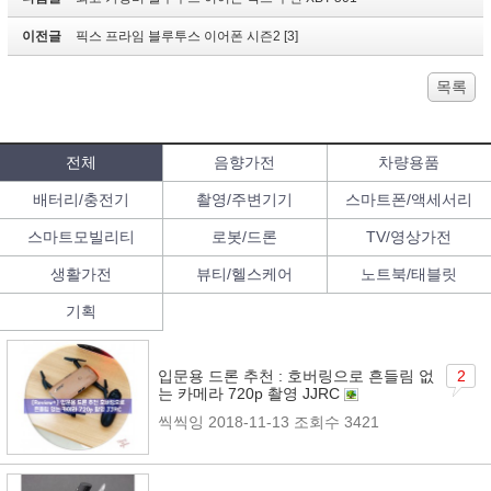
이전글
픽스 프라임 블루투스 이어폰 시즌2 [3]
목록
전체
음향가전
차량용품
배터리/충전기
촬영/주변기기
스마트폰/액세서리
스마트모빌리티
로봇/드론
TV/영상가전
생활가전
뷰티/헬스케어
노트북/태블릿
기획
입문용 드론 추천 : 호버링으로 흔들림 없
2
는 카메라 720p 촬영 JJRC
씩씩잉
2018-11-13
조회수 3421