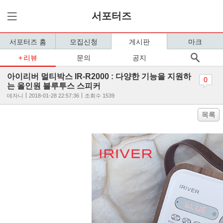
서포터즈
서포터즈 홈
모집신청
게시판
마크
리뷰
문의
공지
아이리버 멀티박스 IR-R2000 : 다양한 기능을 지원하
0
는 올인원 블루투스 스피커
데자니
2018-01-28 22:57:36
조회수 1539
목록