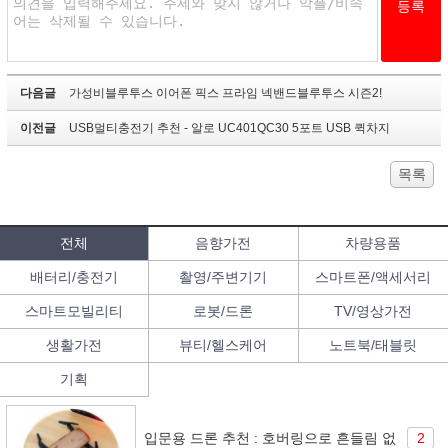
다음글
가성비블루투스 이어폰 픽스 프라임 넥밴드블루투스 시즌2!
이전글
USB멀티충전기 추천 - 알로 UC401QC30 5포트 USB 퀵차지
목록
전체
음향가전
차량용품
배터리/충전기
촬영/주변기기
스마트폰/액세서리
스마트모빌리티
로봇/드론
TV/영상가전
생활가전
뷰티/헬스케어
노트북/태블릿
기획
입문용 드론 추천 : 호버링으로 흔들림 없
2