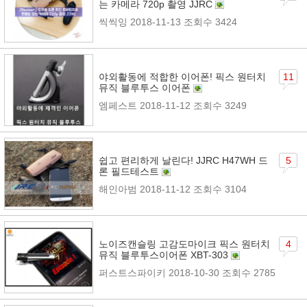
는 카메라 720p 촬영 JJRC
씩씩잉
2018-11-13
조회수 3424
야외활동에 적합한 이어폰! 픽스 원터치
11
뮤직 블루투스 이어폰
엠페스트
2018-11-12
조회수 3249
쉽고 편리하게 날린다! JJRC H47WH 드
5
론 필드테스트
해인아범
2018-11-12
조회수 3104
노이즈캔슬링 고감도마이크 픽스 원터치
4
뮤직 블루투스이어폰 XBT-303
퍼스트스파이키
2018-10-30
조회수 2785