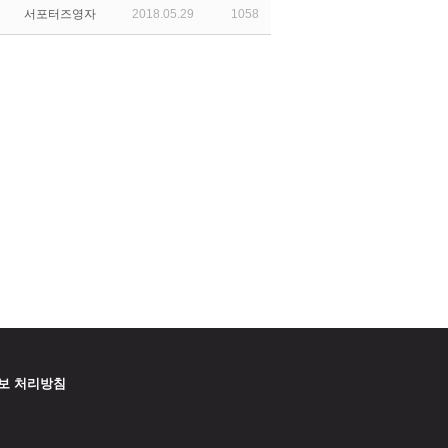
보 처리방침