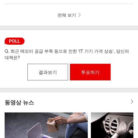
뼘 드라이기 iLAB-MHD
리런 골전도 무선이어폰 MI6-9
전체 보기
Q. 최근 메모리 공급 부족 등으로 인한 'IT 기기 가격 상승', 당신의
대책은?
결과보기
투표하기
동영상 뉴스