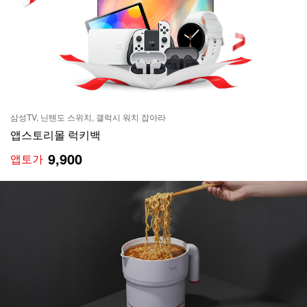
삼성TV, 닌텐도 스위치, 갤럭시 워치 잡아라
앱스토리몰 럭키백
9,900
앱토가