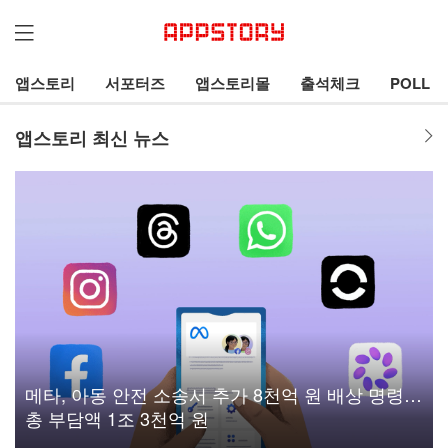
앱스토리
서포터즈
앱스토리몰
출석체크
POLL
앱스토리 최신 뉴스
메타, 아동 안전 소송서 추가 8천억 원 배상 명령…
총 부담액 1조 3천억 원