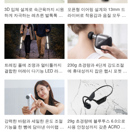
3D 입체 설계로 속근육까지 시원
오픈형 이어링 설계와 13mm 드
하게 자극하는 레츠퀸 발톡톡 저
라이버로 착용감과 음질 모두 잡
주파 발 마사지기 CA-001
은 ACRO 코어핏 클립형 블루투
스이어폰 AE-101
트레킹 폴에 조명과 멀티툴까지
230g 초경량과 4단계 강도조절
결합한 머레이 다기능 LED 라이
에 휴대성까지 잡은 햅시 포켓 마
트 등산스틱
사지건 AVAL3
강력한 바람과 세밀한 온도 조절
29g 초경량에 블루투스 6.0으로
기능을 한 뼘에 담아낸 아이랩 한
사용 안정성까지 갖춘 ACRO 프