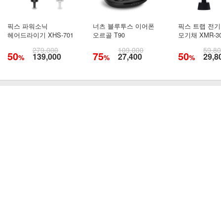
픽스 파워소닉
너츠 블루투스 이어폰
픽스 트랩 전기
헤어드라이기 XHS-701
오르골 T90
모기채 XMR-3
279,000
109,000
59,8
50
75
50
139,000
27,400
29,8
%
%
%