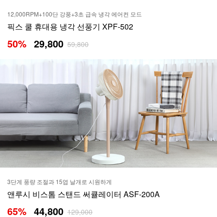
12,000RPM+100단 강풍+3초 급속 냉각 에어컨 모드
픽스 쿨 휴대용 냉각 선풍기 XPF-502
50
%
29,800
59,800
3단계 풍량 조절과 15엽 날개로 시원하게
앤루시 비스톰 스탠드 써큘레이터 ASF-200A
65
%
44,800
129,000