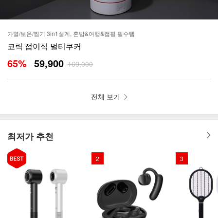
가열/보온/찜기 3in1설계, 혼밥&여행&캠핑 필수템
코릭 접이식 멀티쿠커
65
%
59,900
169,000
전체 보기
최저가 추천
2
3