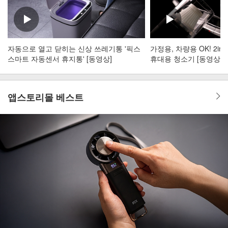
자동으로 열고 닫히는 신상 쓰레기통 '픽스
가정용, 차량용 OK! 2i
스마트 자동센서 휴지통' [동영상]
휴대용 청소기 [동영상]
앱스토리몰 베스트