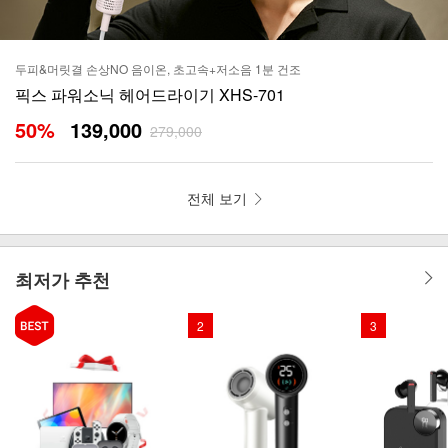
두피&머릿결 손상NO 음이온, 초고속+저소음 1분 건조
픽스 파워소닉 헤어드라이기 XHS-701
50
%
139,000
279,000
전체 보기
최저가 추천
2
3