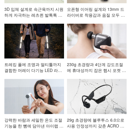
3D 입체 설계로 속근육까지 시원
오픈형 이어링 설계와 13mm 드
하게 자극하는 레츠퀸 발톡톡 저
라이버로 착용감과 음질 모두 잡
주파 발 마사지기 CA-001
은 ACRO 코어핏 클립형 블루투
스이어폰 AE-101
트레킹 폴에 조명과 멀티툴까지
230g 초경량과 4단계 강도조절
결합한 머레이 다기능 LED 라이
에 휴대성까지 잡은 햅시 포켓 마
트 등산스틱
사지건 AVAL3
강력한 바람과 세밀한 온도 조절
29g 초경량에 블루투스 6.0으로
기능을 한 뼘에 담아낸 아이랩 한
사용 안정성까지 갖춘 ACRO 프