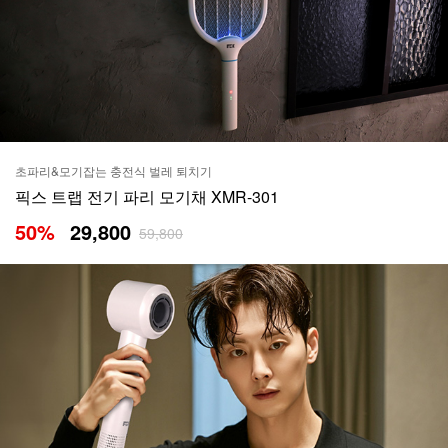
초파리&모기잡는 충전식 벌레 퇴치기
픽스 트랩 전기 파리 모기채 XMR-301
50
%
29,800
59,800