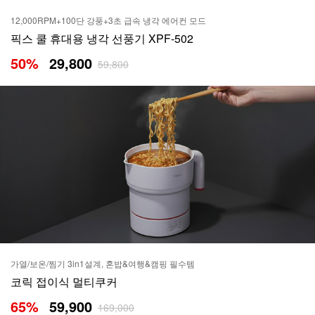
12,000RPM+100단 강풍+3초 급속 냉각 에어컨 모드
픽스 쿨 휴대용 냉각 선풍기 XPF-502
50
%
29,800
59,800
가열/보온/찜기 3in1설계, 혼밥&여행&캠핑 필수템
코릭 접이식 멀티쿠커
65
%
59,900
169,000