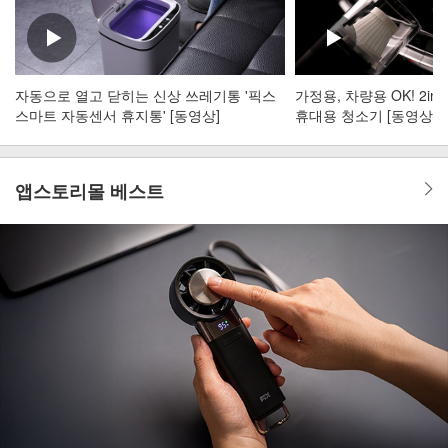
자동으로 열고 닫히는 신상 쓰레기통 '픽스
가정용, 차량용 OK! 2i
스마트 자동센서 휴지통' [동영상]
휴대용 청소기 [동영상]
앱스토리몰 베스트