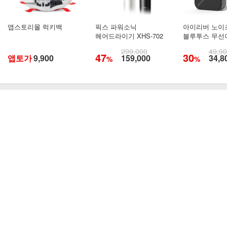
앱스토리몰 럭키백
픽스 파워소닉
아이리버 노이
헤어드라이기 XHS-702
블루투스 무선이
ANC4
299,000
49,9
47
30
앱토가
9,900
159,000
34,8
%
%