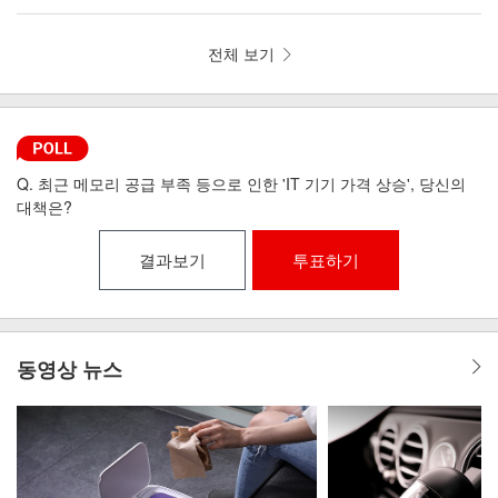
뼘 드라이기 iLAB-MHD
리런 골전도 무선이어폰 MI6-9
전체 보기
Q. 최근 메모리 공급 부족 등으로 인한 'IT 기기 가격 상승', 당신의
대책은?
결과보기
투표하기
동영상 뉴스