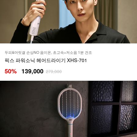
두피&머릿결 손상NO 음이온, 초고속+저소음 1분 건조
픽스 파워소닉 헤어드라이기 XHS-701
50
%
139,000
279,000