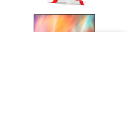
상담원이 접속하였습니
다.
친절 톡[채팅상담]하기
앱스토리몰 럭키백
아
3
앱토가
9,900