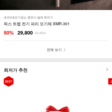
초파리&모기잡는 충전식 벌레 퇴치기
픽스 트랩 전기 파리 모기채 XMR-301
50
%
29,800
59,800
전체 보기
최저가 추천