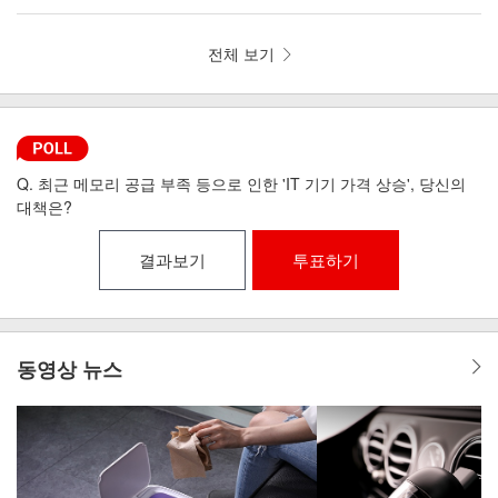
뼘 드라이기 iLAB-MHD
리런 골전도 무선이어폰 MI6-9
전체 보기
Q. 최근 메모리 공급 부족 등으로 인한 'IT 기기 가격 상승', 당신의
대책은?
결과보기
투표하기
동영상 뉴스