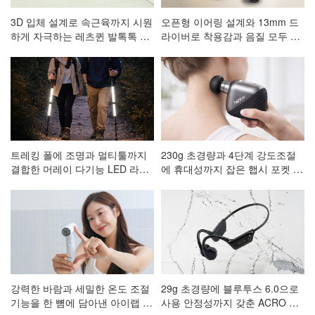
3D 입체 설계로 속근육까지 시원
오픈형 이어링 설계와 13mm 드
하게 자극하는 레츠퀸 발톡톡 저
라이버로 착용감과 음질 모두 잡
주파 발 마사지기 CA-001
은 ACRO 코어핏 클립형 블루투
스이어폰 AE-101
트레킹 폴에 조명과 멀티툴까지
230g 초경량과 4단계 강도조절
결합한 머레이 다기능 LED 라이
에 휴대성까지 잡은 햅시 포켓 마
트 등산스틱
사지건 AVAL3
강력한 바람과 세밀한 온도 조절
29g 초경량에 블루투스 6.0으로
기능을 한 뼘에 담아낸 아이랩 한
사용 안정성까지 갖춘 ACRO 프