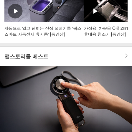
자동으로 열고 닫히는 신상 쓰레기통 '픽스
가정용, 차량용 OK! 2in
스마트 자동센서 휴지통' [동영상]
휴대용 청소기 [동영상]
앱스토리몰 베스트