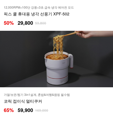
12,000RPM+100단 강풍+3초 급속 냉각 에어컨 모드
픽스 쿨 휴대용 냉각 선풍기 XPF-502
50
%
29,800
59,800
가열/보온/찜기 3in1설계, 혼밥&여행&캠핑 필수템
코릭 접이식 멀티쿠커
65
%
59,900
169,000