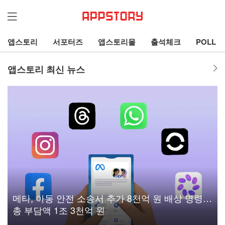
앱스토리
서포터즈
앱스토리몰
출석체크
POLL
앱스토리 최신 뉴스
메타, 아동 안전 소송서 추가 8천억 원 배상 명령…
총 부담액 1조 3천억 원