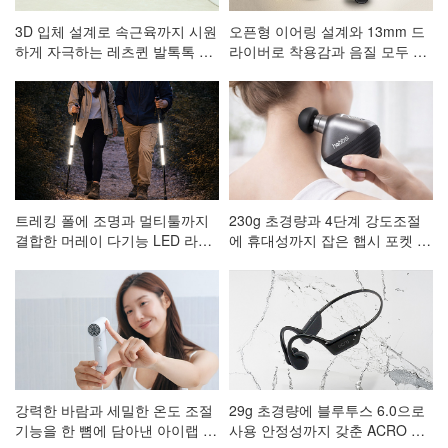
3D 입체 설계로 속근육까지 시원
오픈형 이어링 설계와 13mm 드
하게 자극하는 레츠퀸 발톡톡 저
라이버로 착용감과 음질 모두 잡
주파 발 마사지기 CA-001
은 ACRO 코어핏 클립형 블루투
스이어폰 AE-101
트레킹 폴에 조명과 멀티툴까지
230g 초경량과 4단계 강도조절
결합한 머레이 다기능 LED 라이
에 휴대성까지 잡은 햅시 포켓 마
트 등산스틱
사지건 AVAL3
강력한 바람과 세밀한 온도 조절
29g 초경량에 블루투스 6.0으로
기능을 한 뼘에 담아낸 아이랩 한
사용 안정성까지 갖춘 ACRO 프