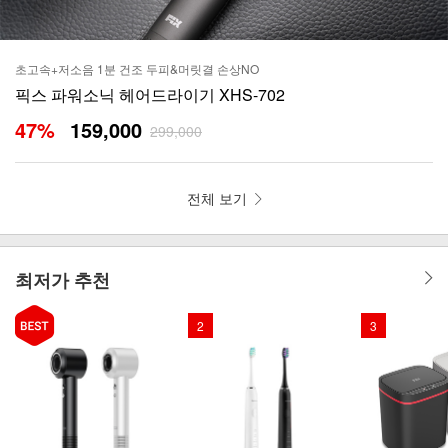
초고속+저소음 1분 건조 두피&머릿결 손상NO
픽스 파워소닉 헤어드라이기 XHS-702
47
%
159,000
299,000
전체 보기
최저가 추천
2
3