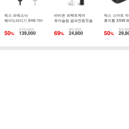
픽스 파워소닉
바비온 퍼펙트케어
픽스 스마트 
헤어드라이기 XHS-701
퓨어슬림 음파전동칫솔
휴지통 XSW-3
279,000
80,000
59,8
50
69
50
139,000
24,800
29,8
%
%
%