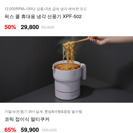
12,000RPM+100단 강풍+3초 급속 냉각 에어컨 모드
픽스 쿨 휴대용 냉각 선풍기 XPF-502
50
%
29,800
59,800
가열/보온/찜기 3in1설계, 혼밥&여행&캠핑 필수템
코릭 접이식 멀티쿠커
65
%
59,900
169,000