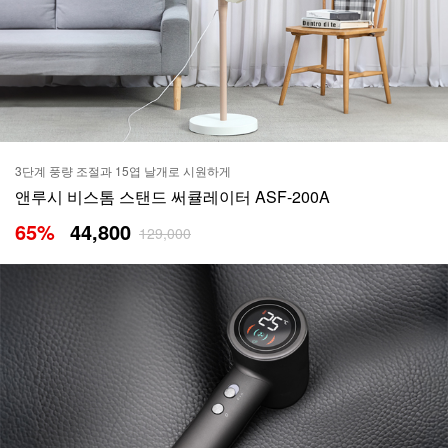
3단계 풍량 조절과 15엽 날개로 시원하게
앤루시 비스톰 스탠드 써큘레이터 ASF-200A
65
%
44,800
129,000