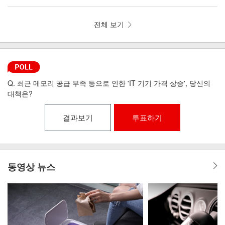
뼘 드라이기 iLAB-MHD
리런 골전도 무선이어폰 MI6-9
전체 보기
Q. 최근 메모리 공급 부족 등으로 인한 'IT 기기 가격 상승', 당신의
대책은?
결과보기
투표하기
동영상 뉴스