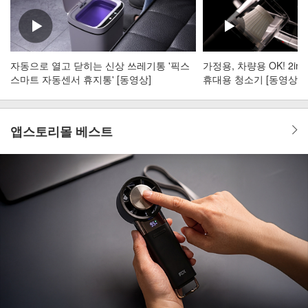
자동으로 열고 닫히는 신상 쓰레기통 '픽스
가정용, 차량용 OK! 2i
스마트 자동센서 휴지통' [동영상]
휴대용 청소기 [동영상]
앱스토리몰 베스트