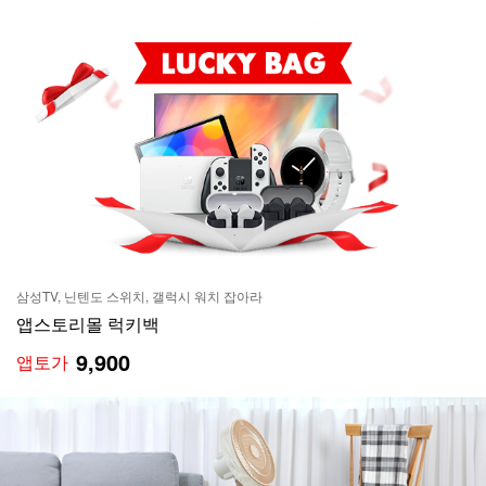
삼성TV, 닌텐도 스위치, 갤럭시 워치 잡아라
앱스토리몰 럭키백
9,900
앱토가