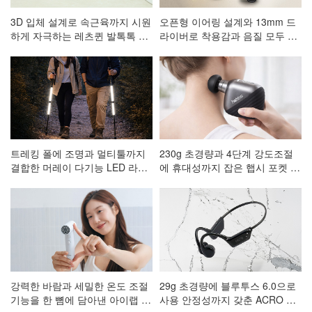
3D 입체 설계로 속근육까지 시원
오픈형 이어링 설계와 13mm 드
하게 자극하는 레츠퀸 발톡톡 저
라이버로 착용감과 음질 모두 잡
주파 발 마사지기 CA-001
은 ACRO 코어핏 클립형 블루투
스이어폰 AE-101
트레킹 폴에 조명과 멀티툴까지
230g 초경량과 4단계 강도조절
결합한 머레이 다기능 LED 라이
에 휴대성까지 잡은 햅시 포켓 마
트 등산스틱
사지건 AVAL3
강력한 바람과 세밀한 온도 조절
29g 초경량에 블루투스 6.0으로
기능을 한 뼘에 담아낸 아이랩 한
사용 안정성까지 갖춘 ACRO 프