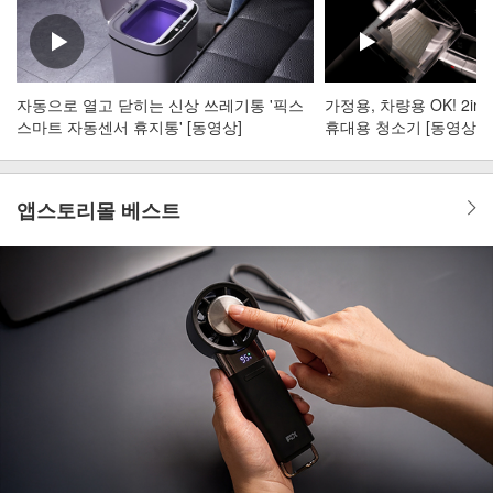
자동으로 열고 닫히는 신상 쓰레기통 '픽스
가정용, 차량용 OK! 2i
스마트 자동센서 휴지통' [동영상]
휴대용 청소기 [동영상]
앱스토리몰 베스트