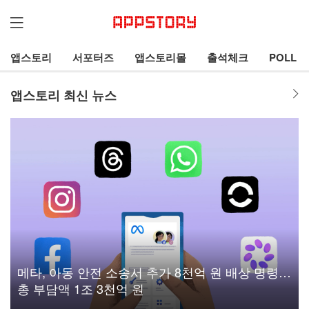
앱스토리
서포터즈
앱스토리몰
출석체크
POLL
앱스토리 최신 뉴스
메타, 아동 안전 소송서 추가 8천억 원 배상 명령…
총 부담액 1조 3천억 원