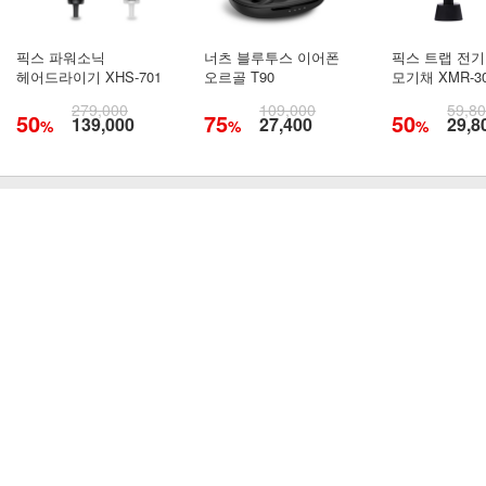
픽스 파워소닉
너츠 블루투스 이어폰
픽스 트랩 전기
헤어드라이기 XHS-701
오르골 T90
모기채 XMR-3
279,000
109,000
59,8
50
75
50
139,000
27,400
29,8
%
%
%