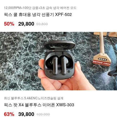
12,000RPM+100단 강풍+3초 급속 냉각 에어컨 모드
픽스 쿨 휴대용 냉각 선풍기 XPF-502
50
%
29,800
59,800
최신 블루투스 5.4&ENC노이즈캔슬링 설계
픽스 팟 X4 블루투스 이어폰 XWS-303
63
%
39,800
109,000