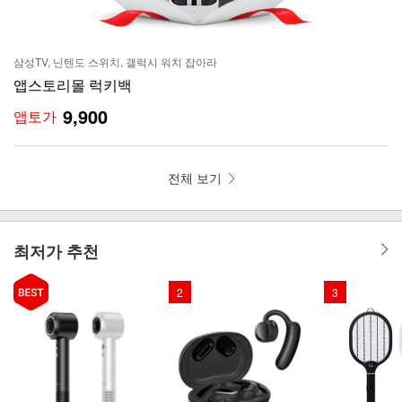
삼성TV, 닌텐도 스위치, 갤럭시 워치 잡아라
앱스토리몰 럭키백
9,900
앱토가
전체 보기
최저가 추천
2
3