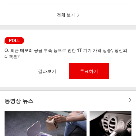
뼘 드라이기 iLAB-MHD
리런 골전도 무선이어폰 MI6-9
전체 보기
Q. 최근 메모리 공급 부족 등으로 인한 'IT 기기 가격 상승', 당신의
대책은?
결과보기
투표하기
동영상 뉴스