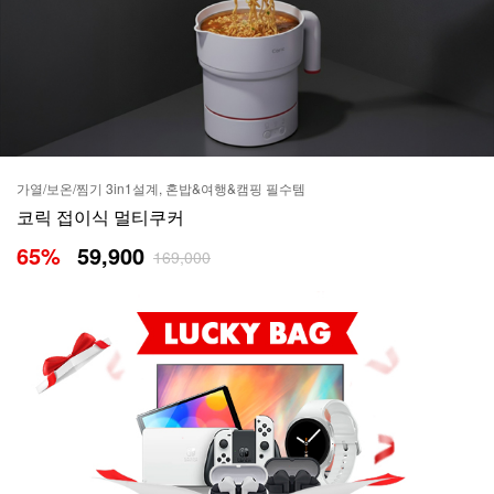
가열/보온/찜기 3in1설계, 혼밥&여행&캠핑 필수템
코릭 접이식 멀티쿠커
65
%
59,900
169,000