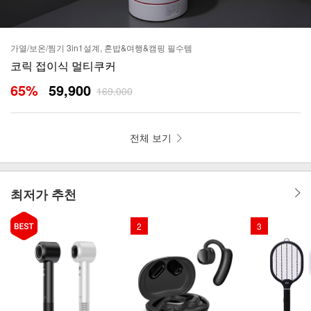
가열/보온/찜기 3in1설계, 혼밥&여행&캠핑 필수템
코릭 접이식 멀티쿠커
65
%
59,900
169,000
전체 보기
최저가 추천
2
3