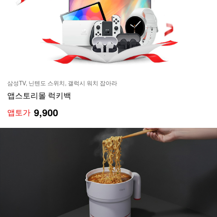
삼성TV, 닌텐도 스위치, 갤럭시 워치 잡아라
앱스토리몰 럭키백
9,900
앱토가