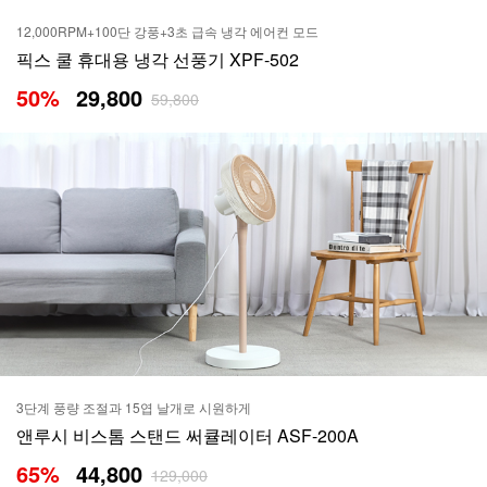
12,000RPM+100단 강풍+3초 급속 냉각 에어컨 모드
픽스 쿨 휴대용 냉각 선풍기 XPF-502
50
%
29,800
59,800
3단계 풍량 조절과 15엽 날개로 시원하게
앤루시 비스톰 스탠드 써큘레이터 ASF-200A
65
%
44,800
129,000