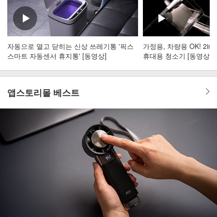
자동으로 열고 닫히는 신상 쓰레기통 '픽스
가정용, 차량용 OK! 2i
스마트 자동센서 휴지통' [동영상]
휴대용 청소기 [동영상]
앱스토리몰 베스트