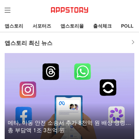
앱스토리
서포터즈
앱스토리몰
출석체크
POLL
앱스토리 최신 뉴스
메타, 아동 안전 소송서 추가 8천억 원 배상 명령…
총 부담액 1조 3천억 원