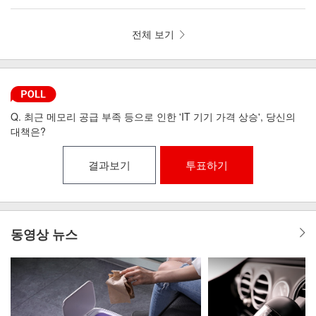
뼘 드라이기 iLAB-MHD
리런 골전도 무선이어폰 MI6-9
전체 보기
Q. 최근 메모리 공급 부족 등으로 인한 'IT 기기 가격 상승', 당신의
대책은?
결과보기
투표하기
동영상 뉴스