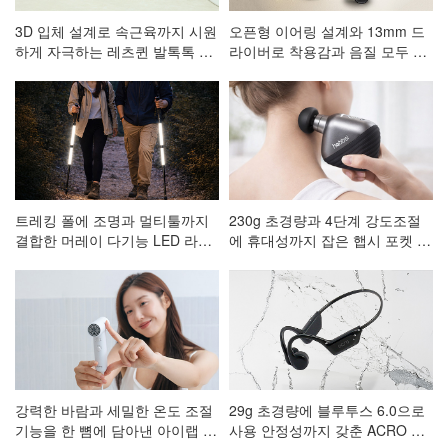
3D 입체 설계로 속근육까지 시원
오픈형 이어링 설계와 13mm 드
하게 자극하는 레츠퀸 발톡톡 저
라이버로 착용감과 음질 모두 잡
주파 발 마사지기 CA-001
은 ACRO 코어핏 클립형 블루투
스이어폰 AE-101
트레킹 폴에 조명과 멀티툴까지
230g 초경량과 4단계 강도조절
결합한 머레이 다기능 LED 라이
에 휴대성까지 잡은 햅시 포켓 마
트 등산스틱
사지건 AVAL3
강력한 바람과 세밀한 온도 조절
29g 초경량에 블루투스 6.0으로
기능을 한 뼘에 담아낸 아이랩 한
사용 안정성까지 갖춘 ACRO 프