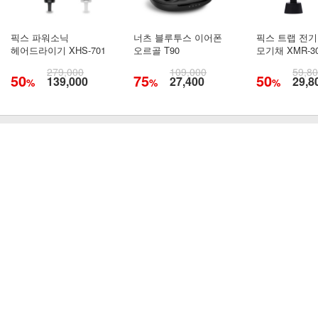
픽스 파워소닉
너츠 블루투스 이어폰
픽스 트랩 전기
헤어드라이기 XHS-701
오르골 T90
모기채 XMR-3
279,000
109,000
59,8
50
75
50
139,000
27,400
29,8
%
%
%