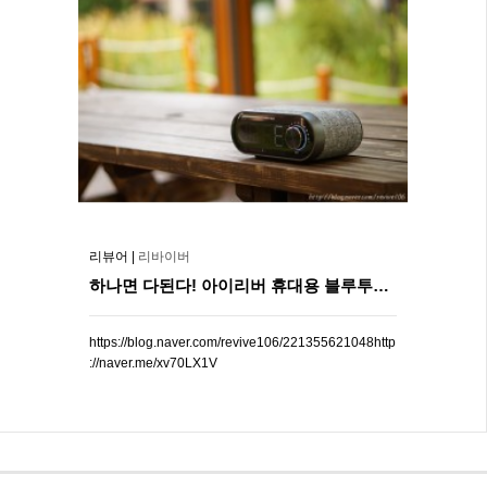
리뷰어 |
리바이버
하나면 다된다! 아이리버 휴대용 블루투스 스피커 시티라이프 R5..
https://blog.naver.com/revive106/221355621048http
://naver.me/xv70LX1V