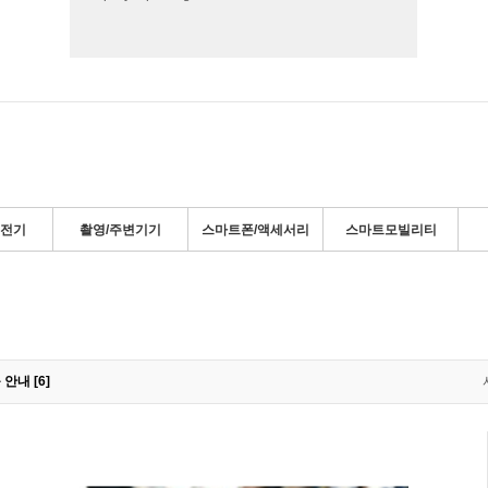
충전기
촬영/주변기기
스마트폰/액세서리
스마트모빌리티
안내 [6]