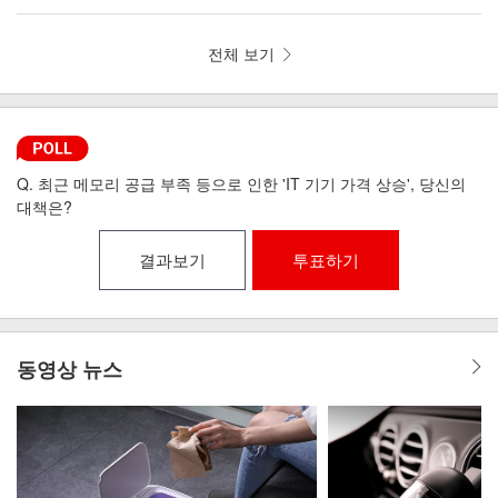
뼘 드라이기 iLAB-MHD
리런 골전도 무선이어폰 MI6-9
전체 보기
Q. 최근 메모리 공급 부족 등으로 인한 'IT 기기 가격 상승', 당신의
대책은?
결과보기
투표하기
동영상 뉴스