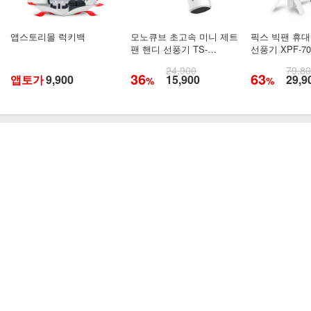
앱스토리몰 럭키백
모노큐브 초고속 미니 제트
픽스 빅팬 휴대
팬 핸디 선풍기 TS-
선풍기 XPF-70
25U100FAN-M
24,900
79,8
36
63
앱토가
9,900
15,900
29,9
%
%