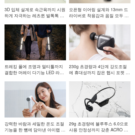
3D 입체 설계로 속근육까지 시원
오픈형 이어링 설계와 13mm 드
하게 자극하는 레츠퀸 발톡톡 저
라이버로 착용감과 음질 모두 잡
주파 발 마사지기 CA-001
은 ACRO 코어핏 클립형 블루투
스이어폰 AE-101
트레킹 폴에 조명과 멀티툴까지
230g 초경량과 4단계 강도조절
결합한 머레이 다기능 LED 라이
에 휴대성까지 잡은 햅시 포켓 마
트 등산스틱
사지건 AVAL3
강력한 바람과 세밀한 온도 조절
29g 초경량에 블루투스 6.0으로
기능을 한 뼘에 담아낸 아이랩 한
사용 안정성까지 갖춘 ACRO 프