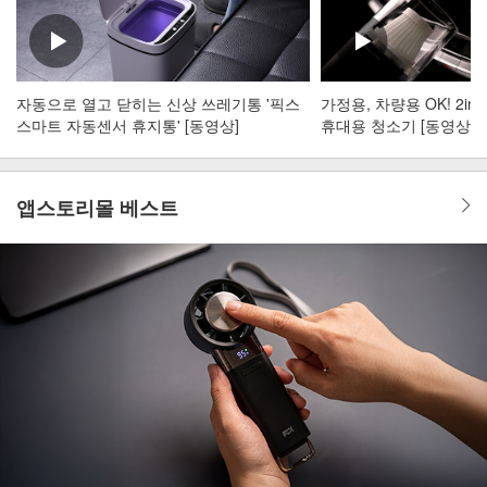
자동으로 열고 닫히는 신상 쓰레기통 '픽스
가정용, 차량용 OK! 2i
스마트 자동센서 휴지통' [동영상]
휴대용 청소기 [동영상]
앱스토리몰 베스트