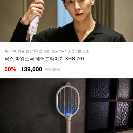
두피&머릿결 손상NO 음이온, 초고속+저소음 1분 건조
픽스 파워소닉 헤어드라이기 XHS-701
50
%
139,000
279,000