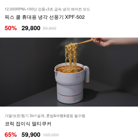
12,000RPM+100단 강풍+3초 급속 냉각 에어컨 모드
픽스 쿨 휴대용 냉각 선풍기 XPF-502
50
%
29,800
59,800
가열/보온/찜기 3in1설계, 혼밥&여행&캠핑 필수템
코릭 접이식 멀티쿠커
65
%
59,900
169,000