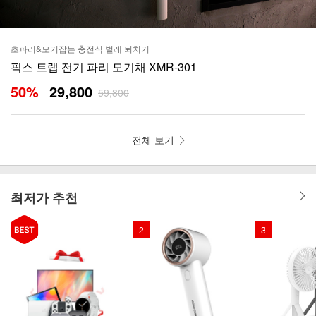
초파리&모기잡는 충전식 벌레 퇴치기
픽스 트랩 전기 파리 모기채 XMR-301
50
%
29,800
59,800
전체 보기
최저가 추천
2
3