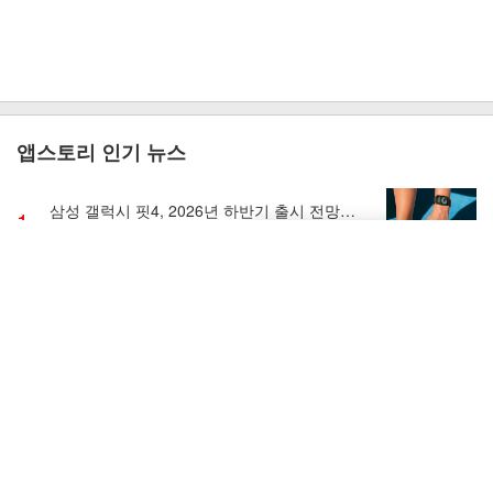
앱스토리 인기 뉴스
삼성 갤럭시 핏4, 2026년 하반기 출시 전망…
1
GPS 탑재 가능성 주목
상담원이 접속하였습니
삼성전자, 갤럭시 Z 폴드 6·플립 6에 7월 보안
2
다.
업데이트 배포
친절 톡[채팅상담]하기
3
선풍기 VS 써큘레이터, 뭐가 더 시원할까?
삼성 갤럭시 Z 폴드 8·플립 8, 사전예약 무료